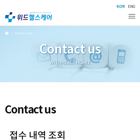
KOR
ENG
Tog
Contact us
Contact us
WITHHEALTHCARE
Contact us
접수 내역 조회