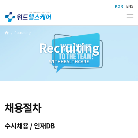
KOR
ENG
Tog
Recruiting
Recruiting
WITHHEALTHCARE
채용절차
수시채용 / 인재DB